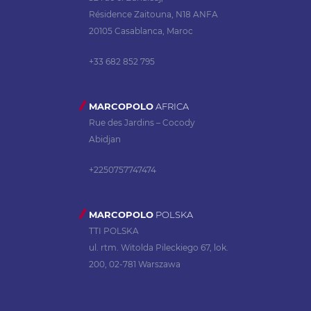
Résidence Zaitouna, N18 ANFA
20105 Casablanca, Maroc
+33 682 852 795
MARCOPOLO
AFRICA
Rue des Jardins – Cocody
Abidjan
+2250757747474
MARCOPOLO
POLSKA
TTI POLSKA
ul. rtm. Witolda Pileckiego 67, lok.
200, 02-781 Warszawa