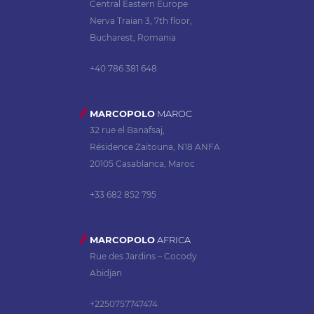
Central Eastern Europe
Nerva Traian 3, 7th floor,
Bucharest, Romania
+40 786 381 648
MARCOPOLO
MAROC
32 rue el Banafsaj,
Résidence Zaitouna, N18 ANFA
20105 Casablanca, Maroc
+33 682 852 795
MARCOPOLO
AFRICA
Rue des Jardins – Cocody
Abidjan
+2250757747474