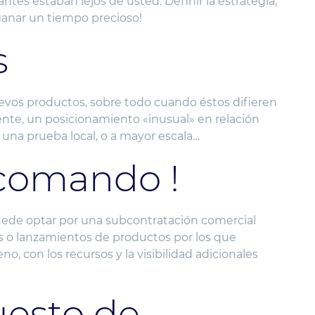
es estaban lejos de usted. Definir la estrategia,
á ganar un tiempo precioso!
s
uevos productos, sobre todo cuando éstos difieren
ente, un posicionamiento «inusual» en relación
una prueba local, o a mayor escala…
 comando !
puede optar por una subcontratación comercial
s o lanzamientos de productos por los que
, con los recursos y la visibilidad adicionales
uesto de