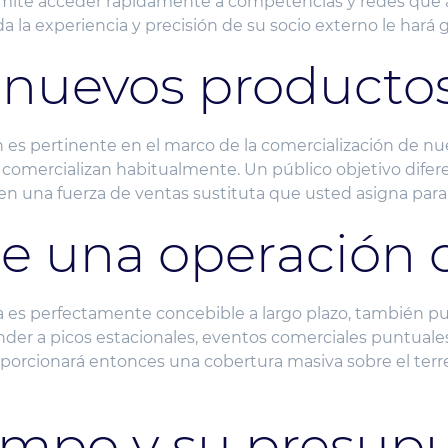
rmite acceder rápidamente a competencias y redes que ant
Toda la experiencia y precisión de su socio externo le har
, nuevos producto
n es pertinente en el marco de la comercialización de n
 comercializan habitualmente. Un público objetivo difer
n una fuerza de ventas sustituta que usted asigna para 
e una operación
da es perfectamente concebible a largo plazo, también 
der a picos estacionales, eventos comerciales puntuale
porcionará entonces una cobertura masiva sobre el terreno
empo y su presup