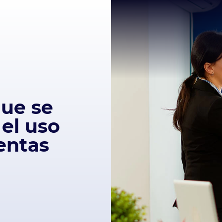
que se
 el uso
entas