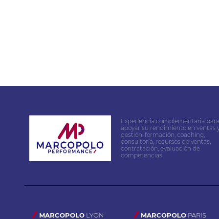
Experiencia complementaria par
apoyar su rendimiento en ventas 
gestión: formación, coaching,
consultoría, recursos de ventas,
contratación, evaluación de
competencias
MARCOPOLO
LYON
MARCOPOLO
PARIS