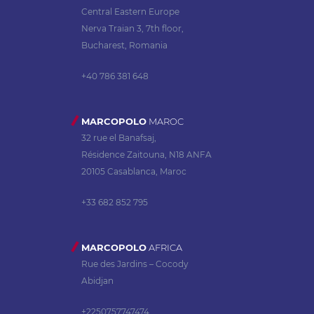
Central Eastern Europe
Nerva Traian 3, 7th floor,
Bucharest, Romania
+40 786 381 648
MARCOPOLO
MAROC
32 rue el Banafsaj,
Résidence Zaitouna, N18 ANFA
20105 Casablanca, Maroc
+33 682 852 795
MARCOPOLO
AFRICA
Rue des Jardins – Cocody
Abidjan
+2250757747474